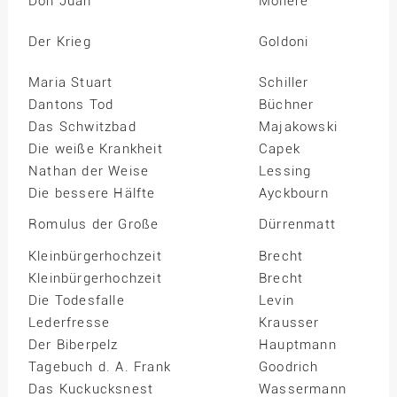
Don Juan
Moliere
Der Krieg
Goldoni
Maria Stuart
Schiller
Dantons Tod
Büchner
Das Schwitzbad
Majakowski
Die weiße Krankheit
Capek
Nathan der Weise
Lessing
Die bessere Hälfte
Ayckbourn
Romulus der Große
Dürrenmatt
Kleinbürgerhochzeit
Brecht
Kleinbürgerhochzeit
Brecht
Die Todesfalle
Levin
Lederfresse
Krausser
Der Biberpelz
Hauptmann
Tagebuch d. A. Frank
Goodrich
Das Kuckucksnest
Wassermann