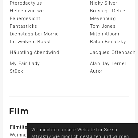
Pterodactylus
Nicky Silver
Helden wie wir
Brussig | Dehler
Feuergesicht
Meyenburg
Fantasticks
Tom Jones
Dienstags bei Morrie
Mitch Albom
Im weißem Rössl
Ralph Benatzky
Häuptling Abendwind
Jacques Offenbach
My Fair Lady
Alan Jay Lerner
Stück
Autor
Film
Filmtitel
Wir möchten unsere Website für Sie so
Weihnachtsgeschichten
attraktiv wie möglich gestalten und würden