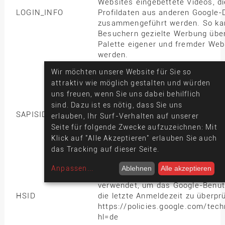
Websites eingebettete Videos, di
LOGIN_INFO
Profildaten aus anderen Google-
zusammengeführt werden. So ka
Besuchern gezielte Werbung über
Palette eigener und fremder Web
werden.
Diese Domain ist Eigentum der G
Wir möchten unsere Website für Sie so
Google ist zwar in erster Linie al
attraktiv wie möglich gestalten und würden
Suchmaschine bekannt, allerding
uns freuen, wenn Sie uns dabei behilflich
Unternehmen eine breite Palette
sind. Dazu ist es nötig, dass Sie uns
und Dienstleistungen an. Haupt
SAPISID
erlauben, Ihr Surf-Verhalten auf unserer
ist jedoch die Werbung. Google ve
Seite für folgende Zwecke aufzuzeichnen: Mit
Bewegungen der Nutzer umfasse
Klick auf "Alle Akzeptieren" erlauben Sie auch
über eigene Produkte und Websit
das Tracking auf dieser Seite.
Hilfe der weltweit in Millionen v
integrierten vielfältigen Technolo
Anpassen
...
Ablehnen
Alle akzeptieren
Wird von Google in Verbindung m
verwendet, um das Google-Benut
HSID
die letzte Anmeldezeit zu überpr
https://policies.google.com/tec
hl=de